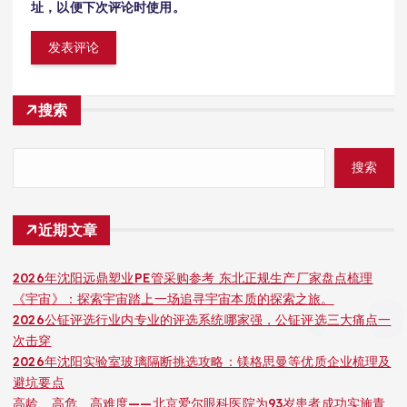
址，以便下次评论时使用。
搜索
搜索
近期文章
2026年沈阳远鼎塑业PE管采购参考 东北正规生产厂家盘点梳理
《宇宙》：探索宇宙踏上一场追寻宇宙本质的探索之旅。
2026公钲评选行业内专业的评选系统哪家强，公钲评选三大痛点一
次击穿
2026年沈阳实验室玻璃隔断挑选攻略：镁格思曼等优质企业梳理及
避坑要点
高龄、高危、高难度——北京爱尔眼科医院为93岁患者成功实施青