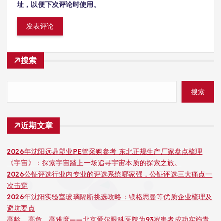
址，以便下次评论时使用。
搜索
搜索
近期文章
2026年沈阳远鼎塑业PE管采购参考 东北正规生产厂家盘点梳理
《宇宙》：探索宇宙踏上一场追寻宇宙本质的探索之旅。
2026公钲评选行业内专业的评选系统哪家强，公钲评选三大痛点一
次击穿
2026年沈阳实验室玻璃隔断挑选攻略：镁格思曼等优质企业梳理及
避坑要点
高龄、高危、高难度——北京爱尔眼科医院为93岁患者成功实施青