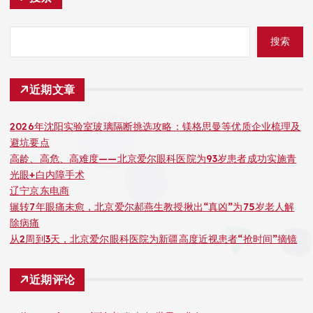
搜索
近期文章
2026年沈阳实验室玻璃隔断挑选攻略：镁格思曼等优质企业梳理及
避坑要点
高龄、高危、高难度——北京爱尔眼科医院为93岁患者成功实施青
光眼+白内障手术
辽宁京东电商
辗转7年眼痛未愈，北京爱尔郝燕生教授揪出“真凶”为75岁老人解
除病痛
从2周到3天，北京爱尔眼科医院为新疆高度近视患者“抢时间”摘镜
近期评论