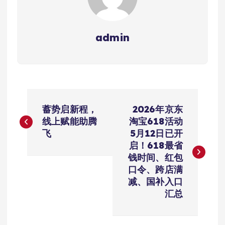
admin
文
蓄势启新程，
2026年京东
章
线上赋能助腾
淘宝618活动
飞
5月12日已开
导
启！618最省
钱时间、红包
航
口令、跨店满
减、国补入口
汇总