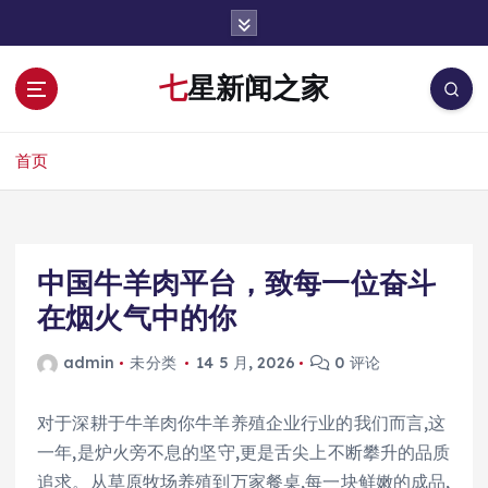
跳
转
到
七星新闻之家
内
容
首页
中国牛羊肉平台，致每一位奋斗
在烟火气中的你
admin
未分类
14 5 月, 2026
0 评论
对于深耕于牛羊肉你牛羊养殖企业行业的我们而言,这
一年,是炉火旁不息的坚守,更是舌尖上不断攀升的品质
追求。从草原牧场养殖到万家餐桌,每一块鲜嫩的成品,