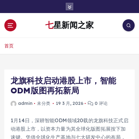
跳
转
到
七星新闻之家
内
容
首页
龙旗科技启动港股上市，智能
ODM版图再拓新局
admin
未分类
19 3 月, 2026
0 评论
1月14日，深耕智能ODM领域20载的龙旗科技正式启
动港股上市，以资本力量为其全球化版图拓展按下加
速键。凭借全球化生产基地与七大研发中心的布局，