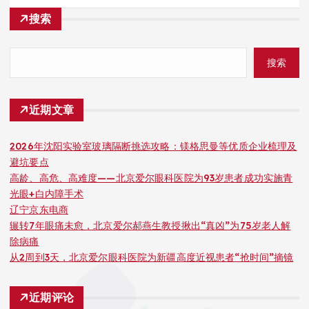
搜索
搜索
近期文章
2026年沈阳实验室玻璃隔断挑选攻略：镁格思曼等优质企业梳理及
避坑要点
高龄、高危、高难度——北京爱尔眼科医院为93岁患者成功实施青
光眼+白内障手术
辽宁京东电商
辗转7年眼痛未愈，北京爱尔郝燕生教授揪出“真凶”为75岁老人解
除病痛
从2周到3天，北京爱尔眼科医院为新疆高度近视患者“抢时间”摘镜
近期评论