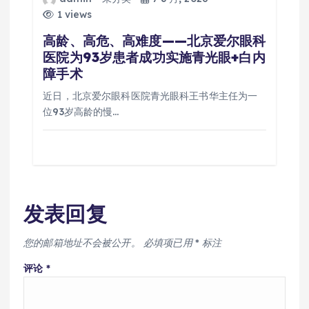
1 views
高龄、高危、高难度——北京爱尔眼科
医院为93岁患者成功实施青光眼+白内
障手术
近日，北京爱尔眼科医院青光眼科王书华主任为一
位93岁高龄的慢…
发表回复
您的邮箱地址不会被公开。
必填项已用
*
标注
评论
*