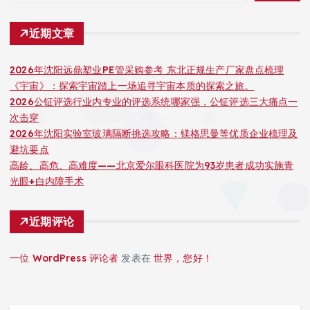
近期文章
2026年沈阳远鼎塑业PE管采购参考 东北正规生产厂家盘点梳理
《宇宙》：探索宇宙踏上一场追寻宇宙本质的探索之旅。
2026公钲评选行业内专业的评选系统哪家强，公钲评选三大痛点一
次击穿
2026年沈阳实验室玻璃隔断挑选攻略：镁格思曼等优质企业梳理及
避坑要点
高龄、高危、高难度——北京爱尔眼科医院为93岁患者成功实施青
光眼+白内障手术
近期评论
一位 WordPress 评论者
发表在
世界，您好！