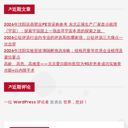
近期文章
2026年沈阳远鼎塑业PE管采购参考 东北正规生产厂家盘点梳理
《宇宙》：探索宇宙踏上一场追寻宇宙本质的探索之旅。
2026公钲评选行业内专业的评选系统哪家强，公钲评选三大痛点一
次击穿
2026年沈阳实验室玻璃隔断挑选攻略：镁格思曼等优质企业梳理及
避坑要点
高龄、高危、高难度——北京爱尔眼科医院为93岁患者成功实施青
光眼+白内障手术
近期评论
一位 WordPress 评论者
发表在
世界，您好！