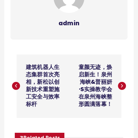
admin
文
建筑机器人生
童颜无迹，焕
章
态集群首次亮
启新生！泉州
相，新松以创
海峡&普丽妍
导
新技术重塑施
·S实操教学会
工安全与效率
在泉州海峡整
航
标杆
形圆满落幕！
Related Posts