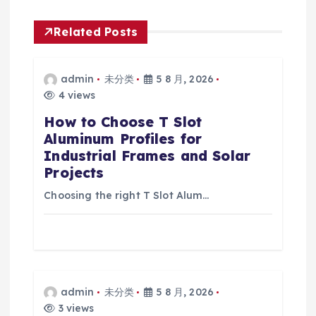
Related Posts
admin
未分类
5 8 月, 2026
4 views
How to Choose T Slot
Aluminum Profiles for
Industrial Frames and Solar
Projects
Choosing the right T Slot Alum…
admin
未分类
5 8 月, 2026
3 views