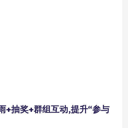
雨+抽奖+
群组
互动,提升“参与