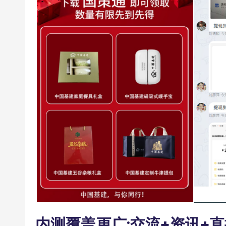
内测覆盖更广:交流+资讯+