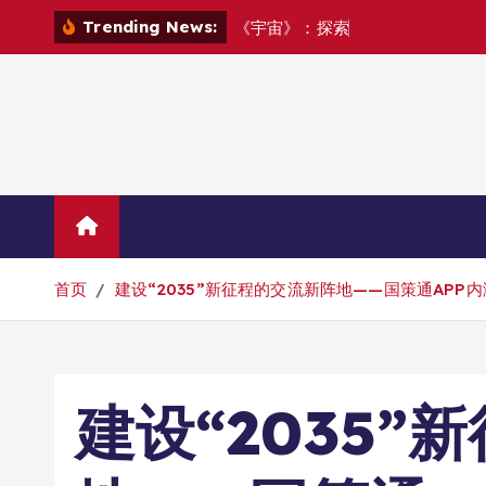
跳
Trending News:
《
宇
宙
》
：
探
索
宇
宙
踏
上
一
场
追
寻
转
到
内
容
Home
示例页面
首页
建设“2035”新征程的交流新阵地——国策通APP
建设“2035”