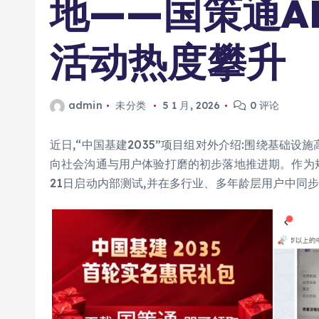
地——国策通A
活动热度攀升
admin
未分类
5 1 月, 2026
0 评论
近日,“中国基建2035”项目组对外介绍:围绕基础
向社会沟通与用户体验打磨的初步落地推进期。作为规划
21日启动内部测试,并在多行业、多年龄层用户中同