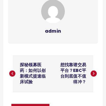
admin
文
探秘领募医
想找靠谱交易
章
药：如何以创
平台？EBC平
新模式提速临
台到底值不值
导
床试验
得冲？
航