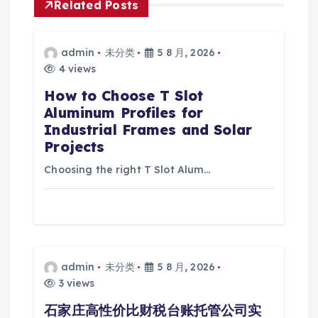
Related Posts
admin
未分类
5 8 月, 2026
4 views
How to Choose T Slot
Aluminum Profiles for
Industrial Frames and Solar
Projects
Choosing the right T Slot Alum…
admin
未分类
5 8 月, 2026
3 views
石家庄高性价比财税台账托管公司实