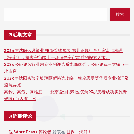
搜索
近期文章
2026年沈阳远鼎塑业PE管采购参考 东北正规生产厂家盘点梳理
《宇宙》：探索宇宙踏上一场追寻宇宙本质的探索之旅。
2026公钲评选行业内专业的评选系统哪家强，公钲评选三大痛点一
次击穿
2026年沈阳实验室玻璃隔断挑选攻略：镁格思曼等优质企业梳理及
避坑要点
高龄、高危、高难度——北京爱尔眼科医院为93岁患者成功实施青
光眼+白内障手术
近期评论
一位 WordPress 评论者
发表在
世界，您好！